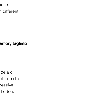
ase di 
 differenti 
mory tagliato 
cela di 
nterno di un 
cessive 
d odori.