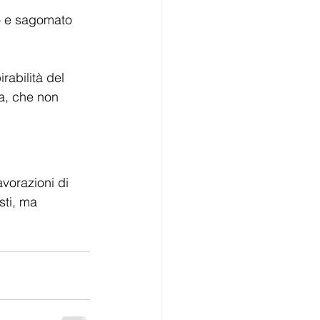
to e sagomato 
irabilità del 
la, che non 
avorazioni di 
sti, ma 