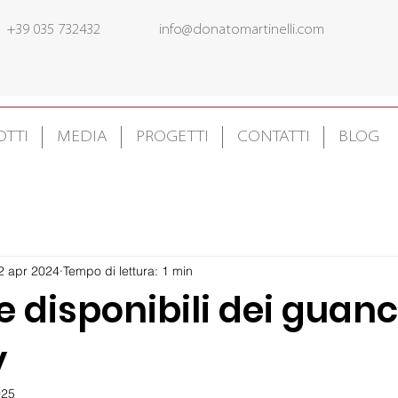
+39 035 732432
info@donatomartinelli.com
TTI
MEDIA
PROGETTI
CONTATTI
BLOG
2 apr 2024
Tempo di lettura: 1 min
e disponibili dei guanc
y
025