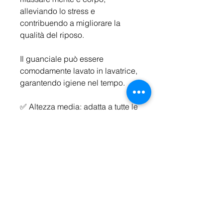
alleviando lo stress e
contribuendo a migliorare la
qualità del riposo.
Il guanciale può essere
comodamente lavato in lavatrice,
garantendo igiene nel tempo.
✅ Altezza media: adatta a tutte le
posizioni del sonno
✅​Imbottitura in fibra cardata
siliconata: sostiene senza
perdere volume
✅ Federa profumata ai fiori di
ciliegio
✅
Realizzato in Italia
sfruttando le
tecnologie più avanzate