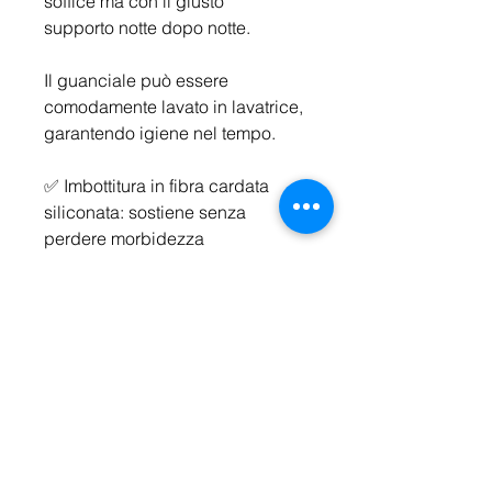
soffice ma con il giusto
supporto notte dopo notte.
Il guanciale può essere
comodamente lavato in lavatrice,
garantendo igiene nel tempo.
✅​ Imbottitura in fibra cardata
siliconata: sostiene senza
perdere morbidezza
✅ Comfort costante nel tempo
grazie a materiali ad alta
tecnologia
✅ Trapuntatura a righe: migliora il
volume e l'accoglienza del
guanciale
✅
Realizzato in Italia
sfruttando le
tecnologie più avanzate